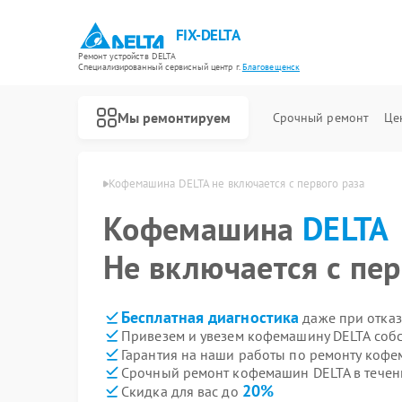
FIX-DELTA
Ремонт устройств DELTA
Специализированный cервисный центр г.
Благовещенск
Мы ремонтируем
Срочный ремонт
Це
TA в Благовещенске
Кофемашина DELTA не включается с первого раза
Кофемашина
DELTA
Ремонт водонагревателей DELTA
Ремонт инвалидных колясок DELTA
Не включается с пер
Бесплатная диагностика
даже при отказ
Привезем и увезем кофемашину DELTA соб
Гарантия на наши работы по ремонту коф
Срочный ремонт кофемашин DELTA в течен
20%
Скидка для вас до