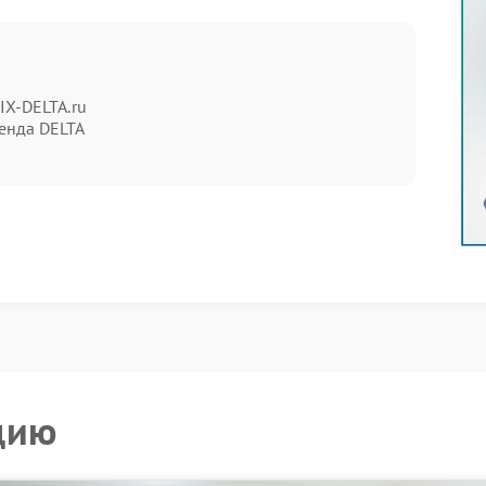
IX-DELTA.ru
енда DELTA
 третьей попытки, лучше не откладывать обращение в
едко работает на пределе, а нагрузка на внутренние
та
ростые действия:
на 10-15 минут.
цию
стика с разбором корпуса и измерением рабочих
A рекомендуют не разбирать технику самостоятельно,