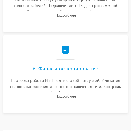
силовых кабелей. Подключение к ПК для программной
калибровки констант батареи, настройки порогов
Подробнее
срабатывания AVR и сброса счетчиков старения АКБ.
6. Финальное тестирование
Проверка работы ИБП под тестовой нагрузкой. Имитация
скачков напряжения и полного отключения сети. Контроль
времени автономной работы, температурного режима и
Подробнее
корректности формы выходного сигнала.