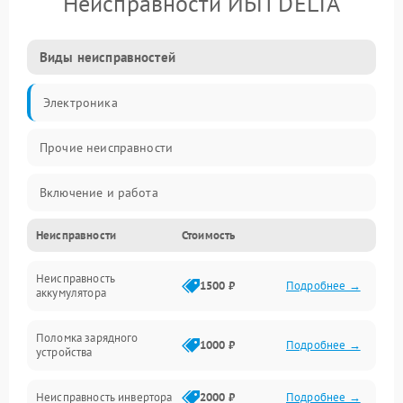
Неисправности ИБП DELTA
Виды неисправностей
Электроника
Прочие неисправности
Включение и работа
Неисправности
Стоимость
Работа с нагрузкой
Неисправность
Звук и индикация
1500 ₽
Подробнее →
аккумулятора
Питание и режимы
Поломка зарядного
1000 ₽
Подробнее →
устройства
Интерфейсы и связь
Неисправность инвертора
2000 ₽
Подробнее →