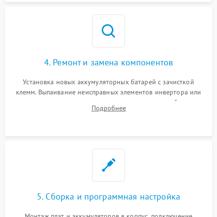
4. Ремонт и замена компонентов
Установка новых аккумуляторных батарей с зачисткой
клемм. Выпаивание неисправных элементов инвертора или
цепи зарядки и монтаж новых радиодеталей.
Подробнее
Восстановление поврежденных токоведущих дорожек и
замена реле.
5. Сборка и программная настройка
Монтаж плат и аккумуляторов в корпус, подключение