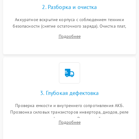
2. Разборка и очистка
Аккуратное вскрытие корпуса с соблюдением техники
безопасности (снятие остаточного заряда). Очистка плат,
радиаторов и кулеров от пыли с помощью сжатого воздуха
Подробнее
и кистей для предотвращения перегрева и замыканий.
3. Глубокая дефектовка
Проверка емкости и внутреннего сопротивления АКБ.
Прозвонка силовых транзисторов инвертора, диодов, реле
переключения и трансформатора. Визуальный поиск вздутых
Подробнее
конденсаторов и прогаров на печатной плате.