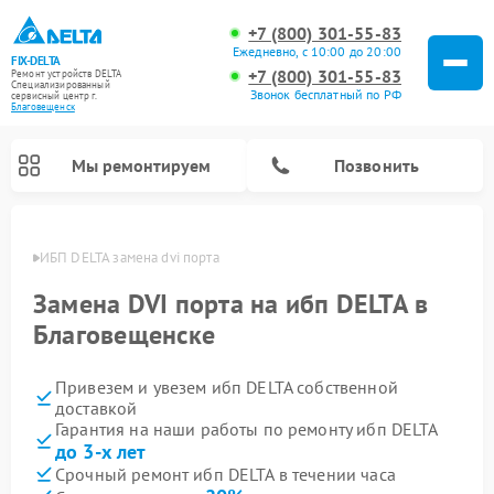
+7 (800) 301-55-83
Ежедневно, с 10:00 до 20:00
FIX-DELTA
+7 (800) 301-55-83
Ремонт устройств DELTA
Специализированный
Звонок бесплатный по РФ
cервисный центр г.
Благовещенск
Мы ремонтируем
Позвонить
енске
ИБП DELTA замена dvi порта
Замена DVI порта на ибп DELTA в
Благовещенске
Ремонт водонагревателей DELTA
Ремонт инвалидных колясок DELTA
Привезем и увезем ибп DELTA собственной
доставкой
Гарантия на наши работы по ремонту ибп DELTA
до 3-х лет
Срочный ремонт ибп DELTA в течении часа