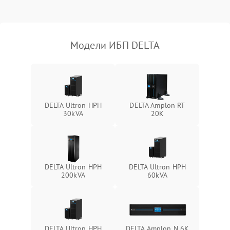
Поломка фильтров
1000 ₽
Подробнее →
(EMI/EMC)
Модели ИБП DELTA
Неисправность системы
1500 ₽
Подробнее →
защиты
Неисправность системы
2000 ₽
Подробнее →
стабилизации
DELTA Ultron HPH
DELTA Amplon RT
30kVA
20K
Поломка системы
автоматического
1500 ₽
Подробнее →
переключения
Неисправность системы
DELTA Ultron HPH
DELTA Ultron HPH
1500 ₽
Подробнее →
мониторинга
200kVA
60kVA
Повреждение внутренних
500 ₽
Подробнее →
проводов
DELTA Ultron HPH
DELTA Amplon N 6K