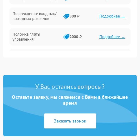
Температура и эксплуатация
Повреждение входных/
500 ₽
Подробнее →
выходных разъемов
Механические повреждения
Поломка платы
Механика
2000 ₽
Подробнее →
управления
Неисправность
3000 ₽
Подробнее →
трансформатора
Повреждение
500 ₽
Подробнее →
конденсаторов
У Вас остались вопросы?
Поломка предохранителя
100 ₽
Подробнее →
Оставьте заявку, мы свяжемся с Вами в ближайшее
время
Неисправность системы
1000 ₽
Подробнее →
охлаждения
Заказать звонок
Неисправность
500 ₽
Подробнее →
индикаторов