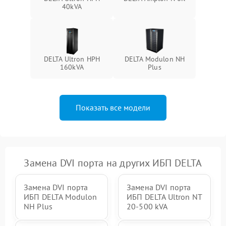
Неисправность системы
40kVA
1500 ₽
Подробнее →
зарядки
Поломка системы защиты
1000 ₽
Подробнее →
от перегрузок
DELTA Ultron HPH
DELTA Modulon NH
160kVA
Plus
Неисправность системы
защиты от короткого
1500 ₽
Подробнее →
замыкания
Показать все модели
Повреждение системы
1000 ₽
Подробнее →
защиты от перегрева
Неисправность системы
защиты от
1500 ₽
Подробнее →
перенапряжения
Замена DVI порта на других ИБП DELTA
Замена DVI порта
Замена DVI порта
ИБП DELTA Modulon
ИБП DELTA Ultron NT
NH Plus
20-500 kVA