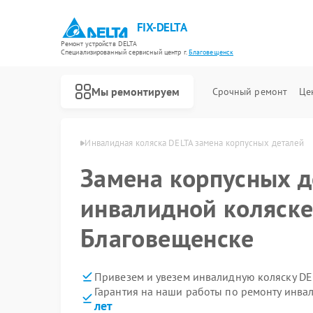
FIX-DELTA
Ремонт устройств DELTA
Специализированный cервисный центр г.
Благовещенск
Мы ремонтируем
Срочный ремонт
Це
TA в Благовещенске
Инвалидная коляска DELTA замена корпусных деталей
Замена корпусных д
Ремонт водонагревателей DELTA
инвалидной коляске
Благовещенске
Привезем и увезем инвалидную коляску DE
Гарантия на наши работы по ремонту инва
лет