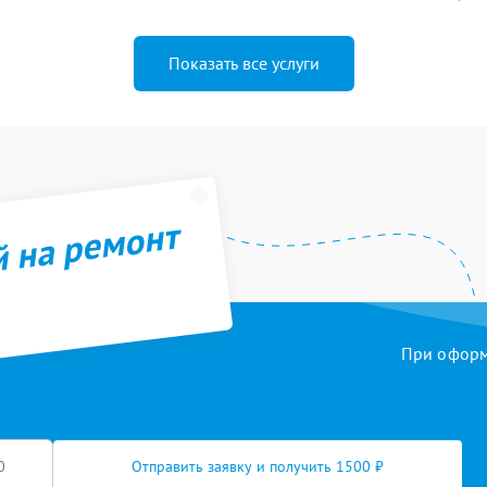
Показать все услуги
й на ремонт
При оформл
Отправить заявку и получить 1500 ₽