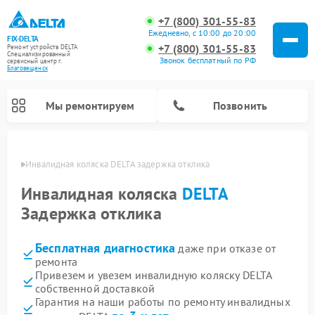
+7 (800) 301-55-83
Ежедневно, с 10:00 до 20:00
FIX-DELTA
+7 (800) 301-55-83
Ремонт устройств DELTA
Специализированный
Звонок бесплатный по РФ
cервисный центр г.
Благовещенск
Мы ремонтируем
Позвонить
енске
Инвалидная коляска DELTA задержка отклика
Инвалидная коляска
DELTA
Задержка отклика
Ремонт водонагревателей DELTA
Бесплатная диагностика
даже при отказе от
ремонта
Привезем и увезем инвалидную коляску DELTA
собственной доставкой
Гарантия на наши работы по ремонту инвалидных