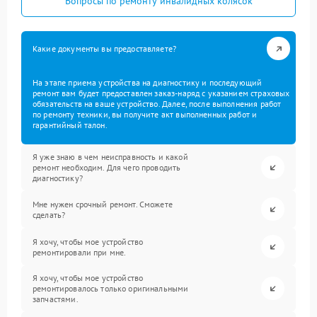
Вопросы по ремонту инвалидных колясок
Какие документы вы предоставляете?
На этапе приема устройства на диагностику и последующий
ремонт вам будет предоставлен заказ-наряд с указанием страховых
обязательств на ваше устройство. Далее, после выполнения работ
по ремонту техники, вы получите акт выполненных работ и
гарантийный талон.
Я уже знаю в чем неисправность и какой
ремонт необходим. Для чего проводить
диагностику?
Мне нужен срочный ремонт. Сможете
сделать?
Я хочу, чтобы мое устройство
ремонтировали при мне.
Я хочу, чтобы мое устройство
ремонтировалось только оригинальными
запчастями.